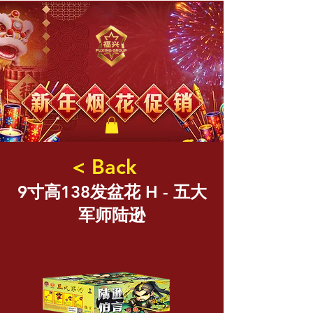
福兴新年烟花
< Back
9寸高138发盆花 H - 五大
军师陆逊