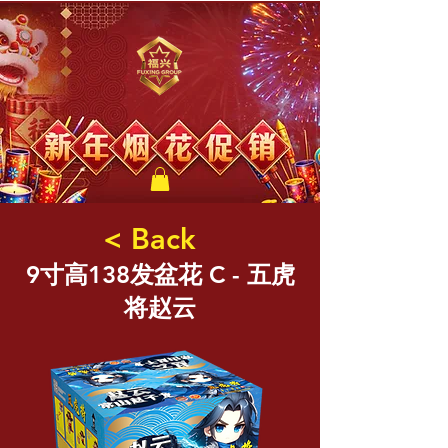
福兴新年烟花
< Back
9寸高138发盆花 C - 五虎
将赵云