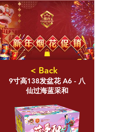
福兴新年烟花
< Back
9寸高138发盆花 A6 - 八
仙过海蓝采和