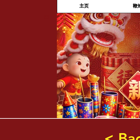
主页
鞭
福兴新
年烟花
< Ba