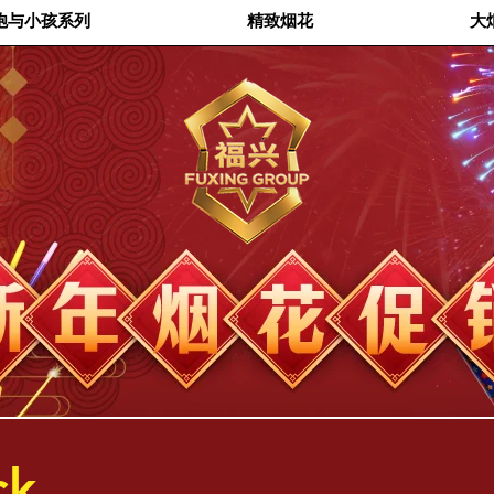
炮与小孩系列
精致烟花
大
ck