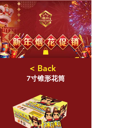
福兴新年烟花
< Back
7寸锥形花筒