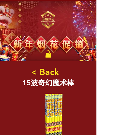
福兴新年烟花
< Back
15波奇幻魔术棒