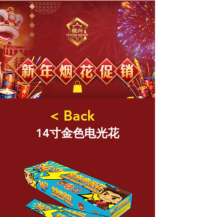
福兴新年烟花
< Back
14寸金色电光花