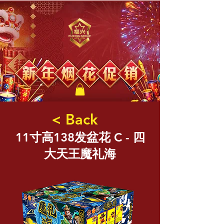
福兴新年烟花
< Back
11寸高138发盆花 C - 四
大天王魔礼海