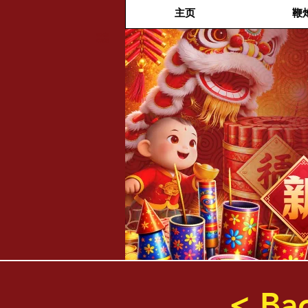
主页
鞭
福兴新
年烟花
< Ba