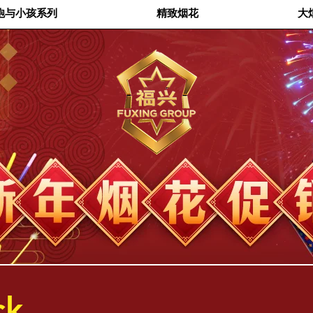
炮与小孩系列
精致烟花
大
ck