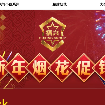
炮与小孩系列
精致烟花
大
ck