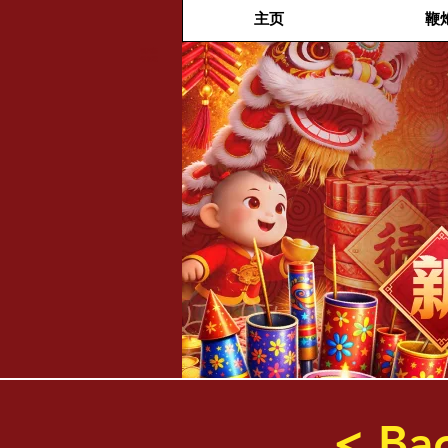
主页
鞭
福兴新
年烟花
< Ba