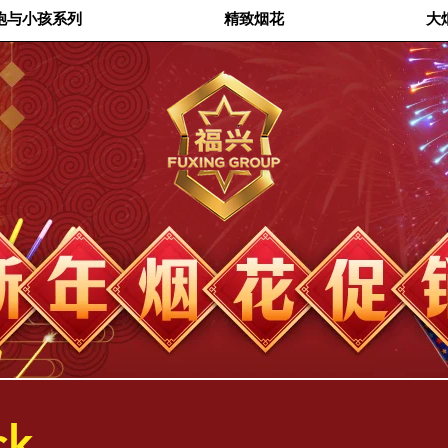
炮与小孩系列
精致烟花
大
ck