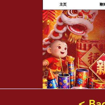
主页
鞭
福兴新
年烟花
< Ba