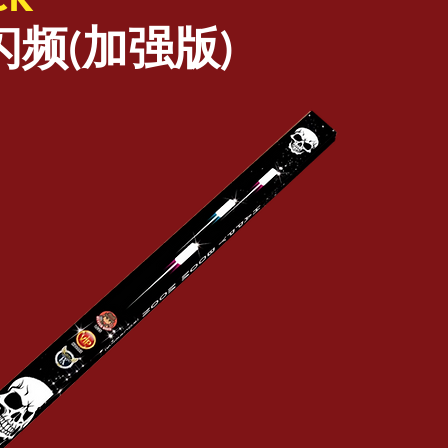
闪频(加强版)