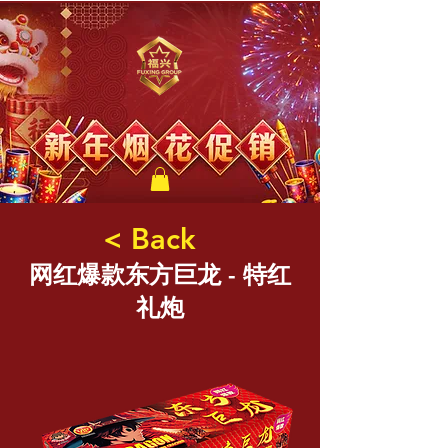
福兴新年烟花
< Back
网红爆款东方巨龙 - 特红
礼炮