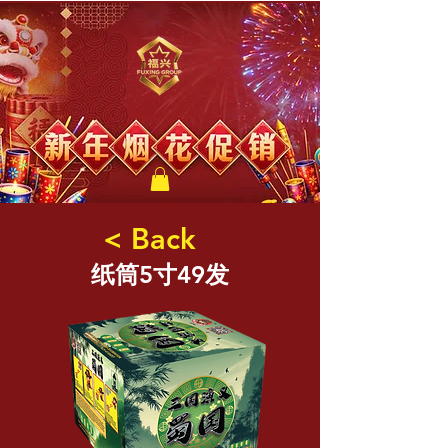
福兴新年烟花
< Back
纸筒5寸49发