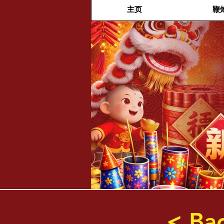
主页
鞭
福兴新
年烟花
< Ba