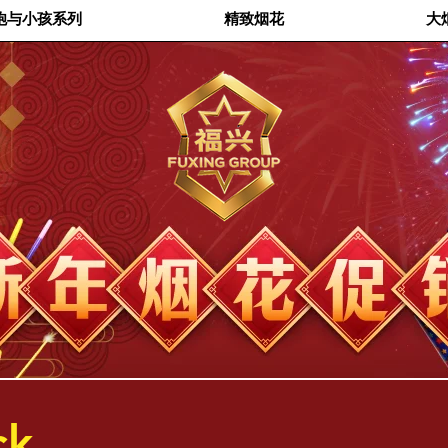
炮与小孩系列
精致烟花
大
ck