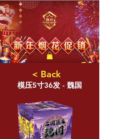
福兴新年烟花
< Back
模压5寸36发 - 魏国