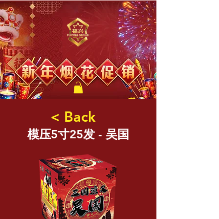
福兴新年烟花
< Back
模压5寸25发 - 吴国