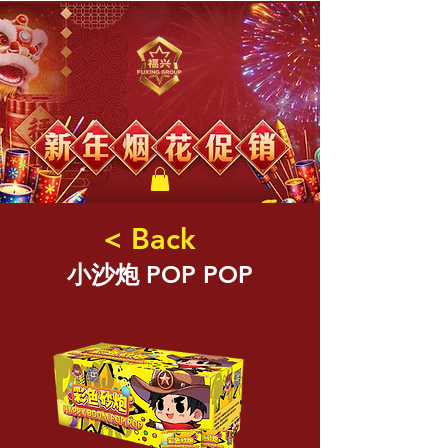
福兴新年烟花
< Back
小沙炮 POP POP