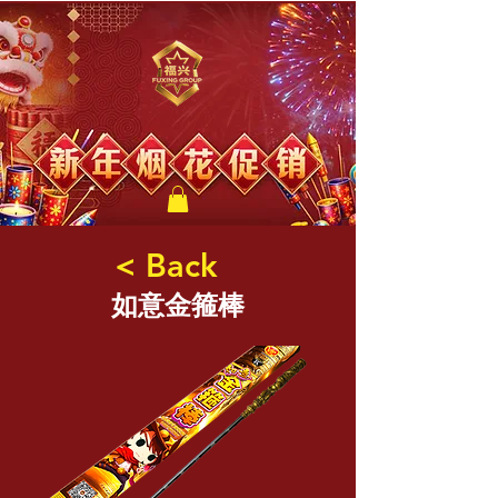
福兴新年烟花
< Back
如意金箍棒