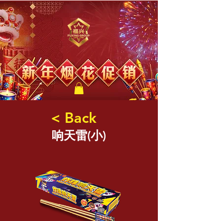
福兴新年烟花
< Back
响天雷(小)