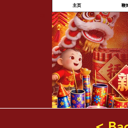
主页
鞭
福兴新
年烟花
< Ba