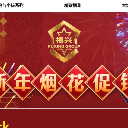
炮与小孩系列
精致烟花
大
ck