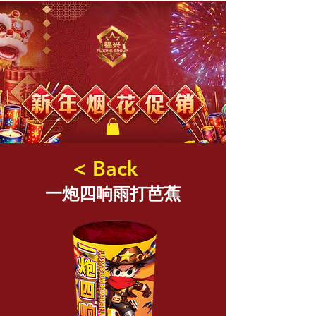
福兴新年烟花
< Back
一炮四响雨打芭蕉