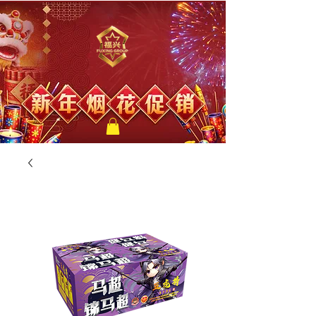
福兴新年烟花