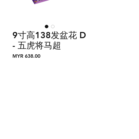
9寸高138发盆花 D
- 五虎将马超
價
MYR 638.00
格
數量
*
新增至購物車