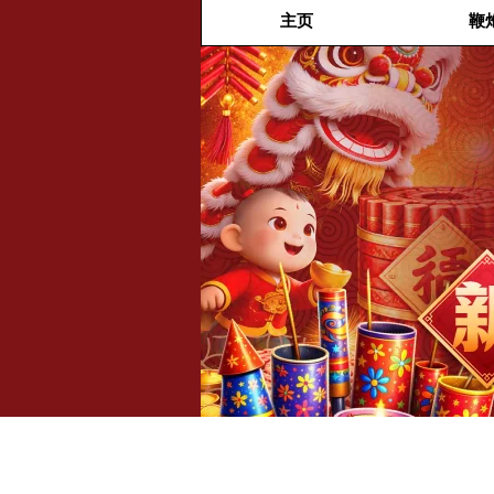
主页
鞭
福兴新
年烟花