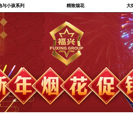
炮与小孩系列
精致烟花
大