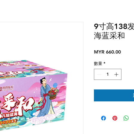
9寸高138发
海蓝采和
價
MYR 660.00
格
數量
*