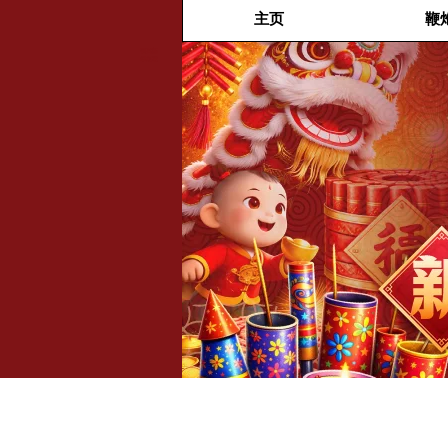
主页
鞭
福兴新
年烟花