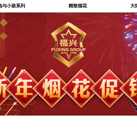
炮与小孩系列
精致烟花
大