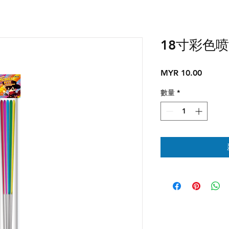
18寸彩色
價
MYR 10.00
格
數量
*