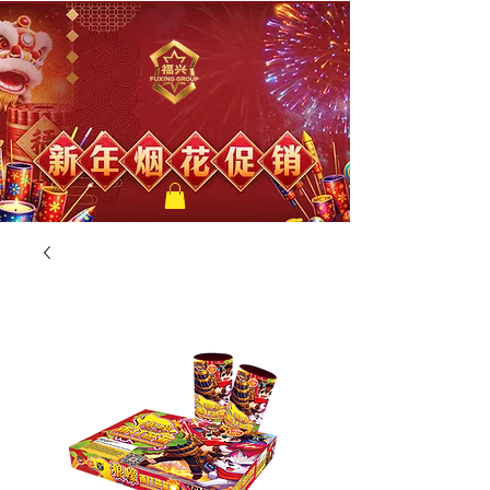
福兴新年烟花