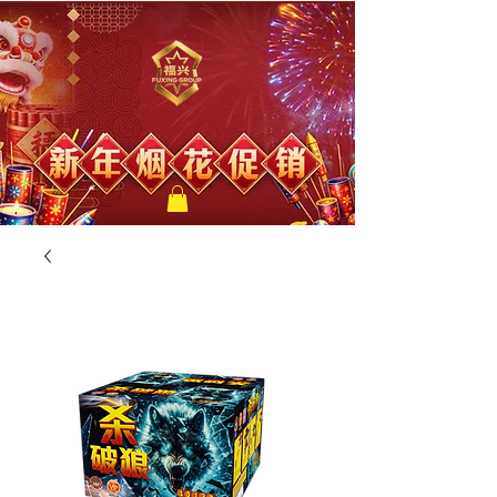
福兴新年烟花