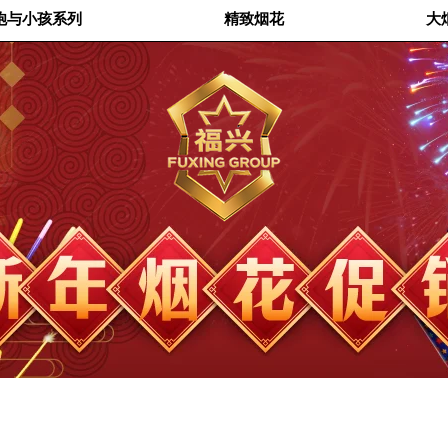
炮与小孩系列
精致烟花
大