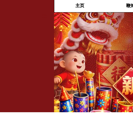
主页
鞭
福兴新
年烟花