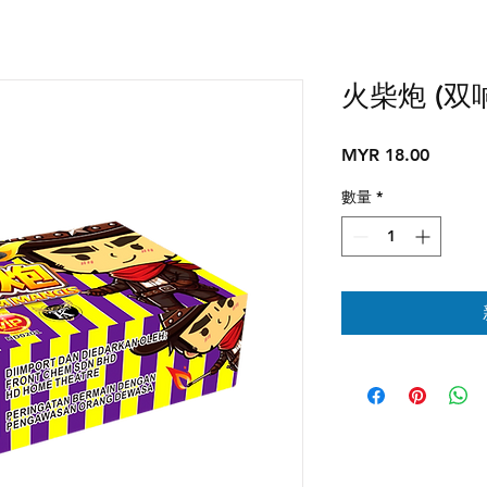
火柴炮 (双
價
MYR 18.00
格
數量
*