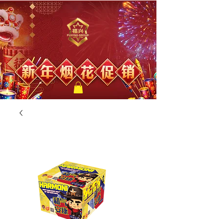
福兴新年烟花