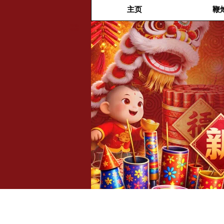
主页
鞭
福兴新
年烟花