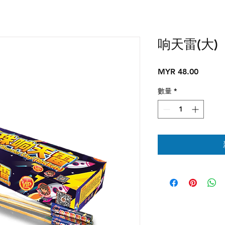
响天雷(大)
價
MYR 48.00
格
數量
*