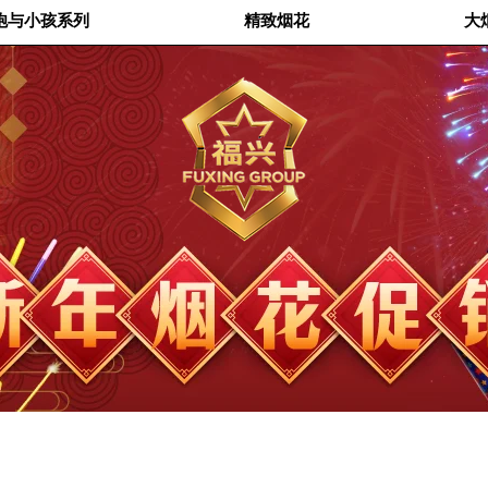
炮与小孩系列
精致烟花
大