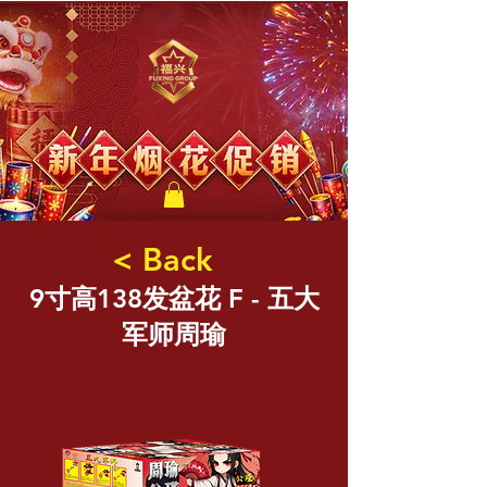
福兴新年烟花
< Back
9寸高138发盆花 F - 五大
军师周瑜