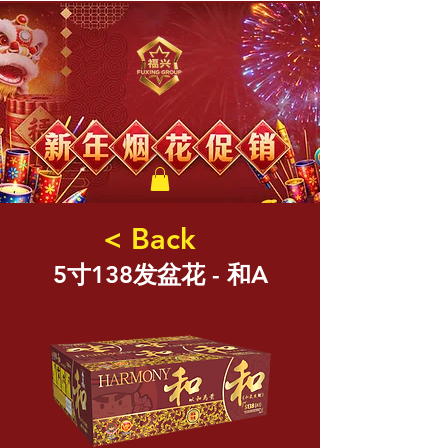
福兴新年烟花
< Back
5寸138发盆花 - 和A