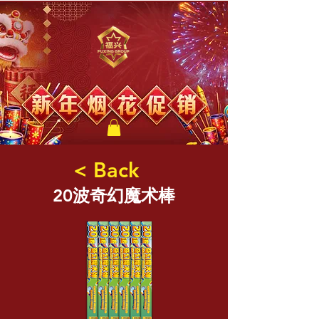
福兴新年烟花
< Back
20波奇幻魔术棒