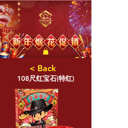
福兴新年烟花
< Back
108尺红宝石(特红)