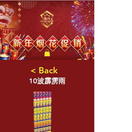
福兴新年烟花
< Back
10波霹雳雨