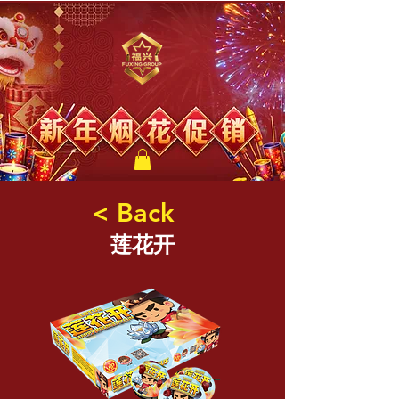
福兴新年烟花
< Back
莲花开