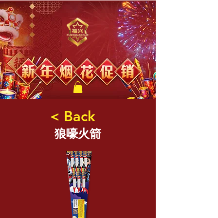
福兴新年烟花
< Back
狼嚎火箭