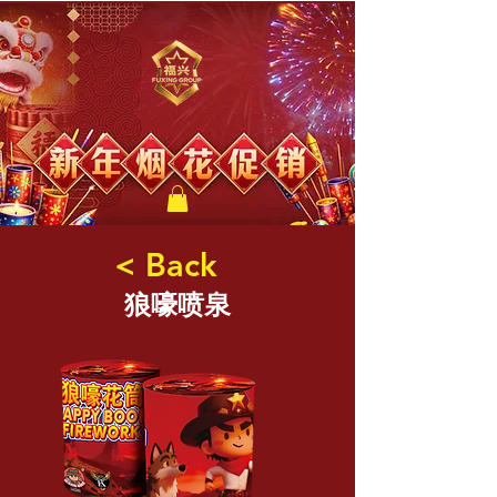
福兴新年烟花
< Back
狼嚎喷泉