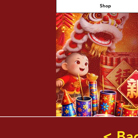
Shop
福兴新
年烟花
< Ba