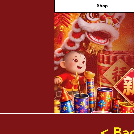
Shop
福兴新
年烟花
< Ba