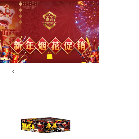
福兴新年烟花