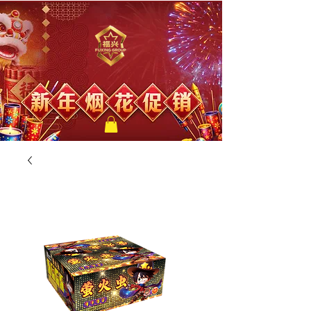
福兴新年烟花