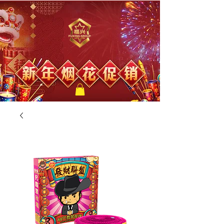
福兴新年烟花