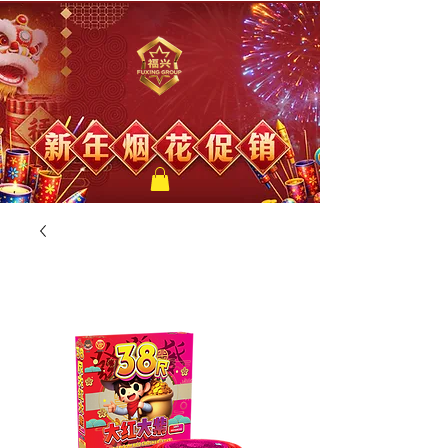
福兴新年烟花