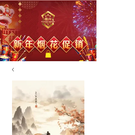
福兴新年烟花