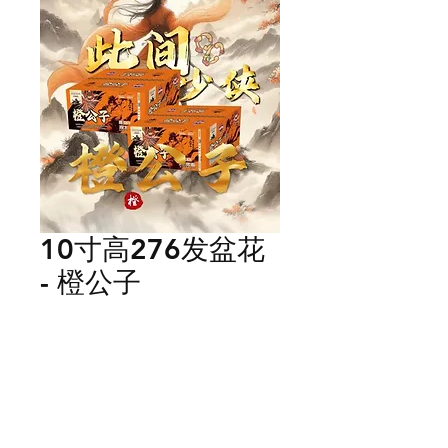
10寸高276发盆花
- 橙公子
Price
MYR 1,188.00
Quantity
*