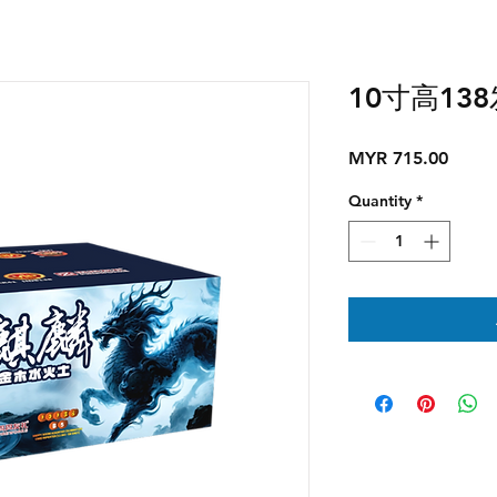
10寸高138
Price
MYR 715.00
Quantity
*