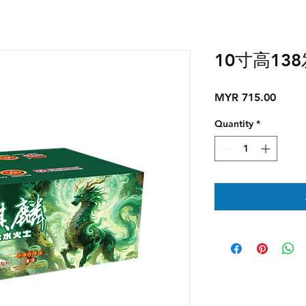
10寸高138
Price
MYR 715.00
Quantity
*