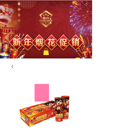
福兴新年烟花