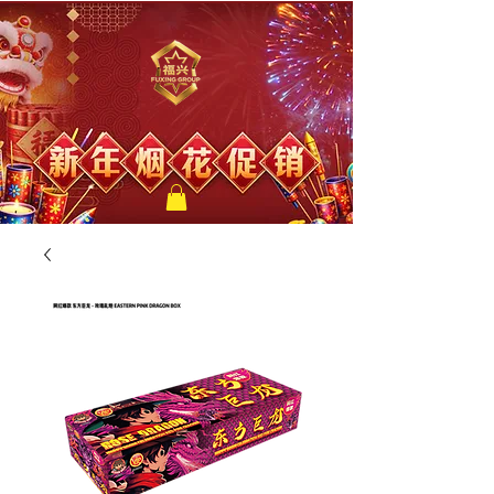
福兴新年烟花