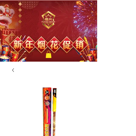
福兴新年烟花