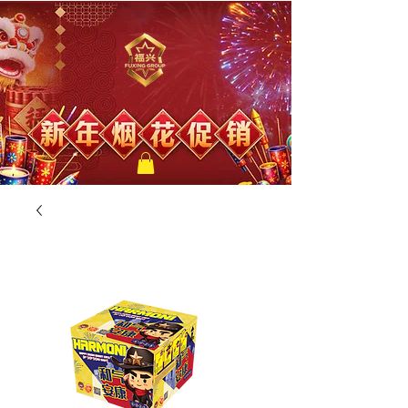
福兴新年烟花